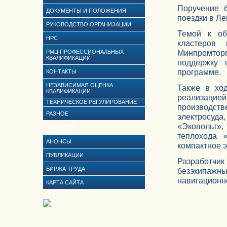
Поручение 
ДОКУМЕНТЫ И ПОЛОЖЕНИЯ
поездки в Ле
РУКОВОДСТВО ОРГАНИЗАЦИИ
Темой к об
НРС
кластеров
Минпромторг
РМЦ ПРОФЕССИОНАЛЬНЫХ
КВАЛИФИКАЦИЙ
поддержку 
программе.
КОНТАКТЫ
НЕЗАВИСИМАЯ ОЦЕНКА
Также в хо
КВАЛИФИКАЦИИ
реализаци
ТЕХНИЧЕСКОЕ РЕГУЛИРОВАНИЕ
производст
РАЗНОЕ
электросуд
«Эковольт»,
НОВОСТИ
теплохода 
АНОНСЫ
компактное э
ПУБЛИКАЦИИ
Разработчик
БИРЖА ТРУДА
безэкипажны
навигационн
КАРТА САЙТА