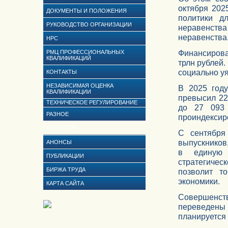
октября 202
ДОКУМЕНТЫ И ПОЛОЖЕНИЯ
политики д
РУКОВОДСТВО ОРГАНИЗАЦИИ
неравенств
неравенства
НРС
Финансирова
РМЦ ПРОФЕССИОНАЛЬНЫХ
КВАЛИФИКАЦИЙ
трлн рублей
социально у
КОНТАКТЫ
НЕЗАВИСИМАЯ ОЦЕНКА
В 2025 год
КВАЛИФИКАЦИИ
превысил 22
ТЕХНИЧЕСКОЕ РЕГУЛИРОВАНИЕ
до 27 093 
РАЗНОЕ
проиндексиро
НОВОСТИ
С сентября
выпускников
АНОНСЫ
в единую 
ПУБЛИКАЦИИ
стратегичес
БИРЖА ТРУДА
позволит т
экономики.
КАРТА САЙТА
Совершенст
переведены 
планируется 