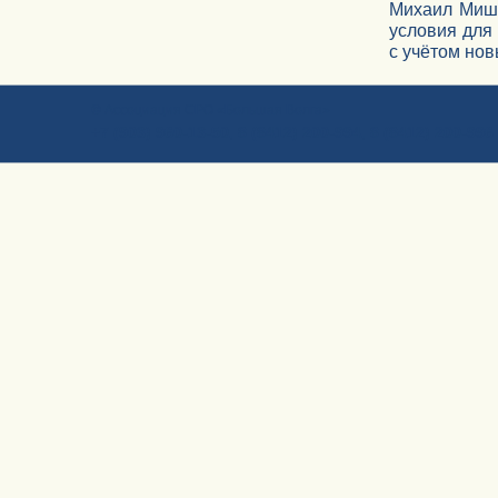
Михаил Мишу
условия для
с учётом но
© Ассоциация СРО «Большая Волга»
+7 (903) 960-13-50, 8 (8412) 200-994, 8 (8412) 200-996