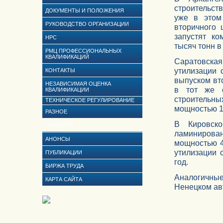
строительств
ДОКУМЕНТЫ И ПОЛОЖЕНИЯ
уже в этом
РУКОВОДСТВО ОРГАНИЗАЦИИ
вторичного 
запустят ко
НРС
тысяч тонн в 
РМЦ ПРОФЕССИОНАЛЬНЫХ
КВАЛИФИКАЦИЙ
Саратовская 
утилизации 
КОНТАКТЫ
выпуском вт
НЕЗАВИСИМАЯ ОЦЕНКА
в тот же с
КВАЛИФИКАЦИИ
строительны
ТЕХНИЧЕСКОЕ РЕГУЛИРОВАНИЕ
мощностью 10
РАЗНОЕ
В Кировско
НОВОСТИ
ламинирова
АНОНСЫ
мощностью 4
утилизации 
ПУБЛИКАЦИИ
год.
БИРЖА ТРУДА
Аналогичны
КАРТА САЙТА
Ненецком ав