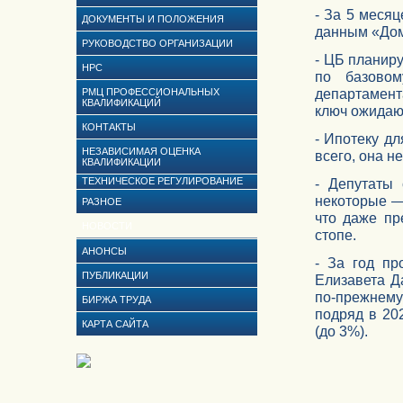
- За 5 месяц
ДОКУМЕНТЫ И ПОЛОЖЕНИЯ
данным «Дом
РУКОВОДСТВО ОРГАНИЗАЦИИ
- ЦБ планиру
НРС
по базовом
департамент
РМЦ ПРОФЕССИОНАЛЬНЫХ
КВАЛИФИКАЦИЙ
ключ ожидаю
КОНТАКТЫ
- Ипотеку дл
НЕЗАВИСИМАЯ ОЦЕНКА
всего, она н
КВАЛИФИКАЦИИ
ТЕХНИЧЕСКОЕ РЕГУЛИРОВАНИЕ
- Депутаты 
некоторые — 
РАЗНОЕ
что даже пр
НОВОСТИ
стопе.
АНОНСЫ
- За год пр
ПУБЛИКАЦИИ
Елизавета Д
по-прежнему
БИРЖА ТРУДА
подряд в 20
КАРТА САЙТА
(до 3%).