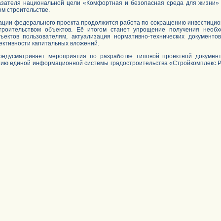
азателя национальной цели «Комфортная и безопасная среда для жизни
м строительстве.
ации федерального проекта продолжится работа по сокращению инвестицион
троительством объектов. Её итогом станет упрощение получения необх
ъектов пользователям, актуализация нормативно-технических документо
ктивности капитальных вложений.
редусматривает мероприятия по разработке типовой проектной докумен
итию единой информационной системы градостроительства «Стройкомплекс.