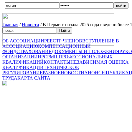
Главная
/
Новости
/ В Перми с начала 2025 года введено более 
ОБ АССОЦИАЦИИ
РЕЕСТР ЧЛЕНОВ
ВСТУПЛЕНИЕ В
АССОЦИАЦИЮ
КОМПЕНСАЦИОННЫЙ
ФОНД
СТРАХОВАНИЕ
ДОКУМЕНТЫ И ПОЛОЖЕНИЯ
РУК
ОРГАНИЗАЦИИ
НРС
РМЦ ПРОФЕССИОНАЛЬНЫХ
КВАЛИФИКАЦИЙ
КОНТАКТЫ
НЕЗАВИСИМАЯ ОЦЕНКА
КВАЛИФИКАЦИИ
ТЕХНИЧЕСКОЕ
РЕГУЛИРОВАНИЕ
РАЗНОЕ
НОВОСТИ
АНОНСЫ
ПУБЛИКА
ТРУДА
КАРТА САЙТА