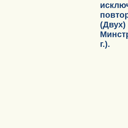
исклю
повтор
(Двух
Минстр
г.).