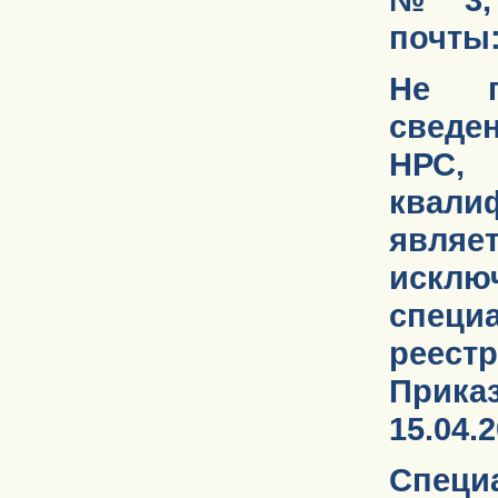
почты:
Не п
сведе
НРС,
квалиф
явля
искл
спец
реестр
Прика
15.04.2
Специ