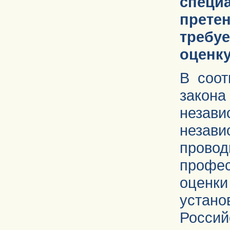
специа
прете
требу
оценк
В соот
закон
незав
незав
про
профес
оценк
уста
Россий