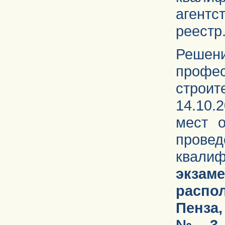
агентс
реестр
Реш
профе
строи
14.10.
мест о
прове
квал
экза
распол
Пенза,
№ 3, 