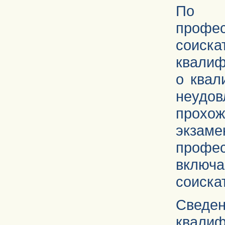
По 
проф
соис
квалиф
о квал
неудо
прохо
экзаме
проф
вклю
соиска
Сведен
квалиф