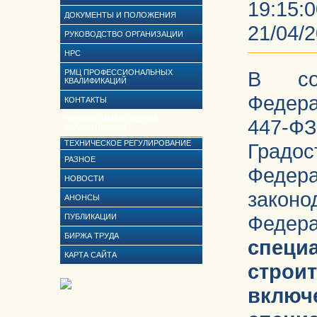
19:15:0
ДОКУМЕНТЫ И ПОЛОЖЕНИЯ
21/04/2
РУКОВОДСТВО ОРГАНИЗАЦИИ
НРС
В со
РМЦ ПРОФЕССИОНАЛЬНЫХ
КВАЛИФИКАЦИЙ
Федера
КОНТАКТЫ
НЕЗАВИСИМАЯ ОЦЕНКА
447-Ф
КВАЛИФИКАЦИИ
ТЕХНИЧЕСКОЕ РЕГУЛИРОВАНИЕ
Градос
РАЗНОЕ
Фед
НОВОСТИ
закон
АНОНСЫ
Федер
ПУБЛИКАЦИИ
БИРЖА ТРУДА
спец
КАРТА САЙТА
строи
включ