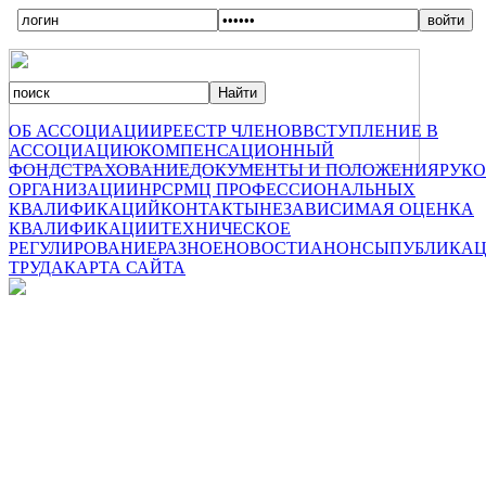
ОБ АССОЦИАЦИИ
РЕЕСТР ЧЛЕНОВ
ВСТУПЛЕНИЕ В
АССОЦИАЦИЮ
КОМПЕНСАЦИОННЫЙ
ФОНД
СТРАХОВАНИЕ
ДОКУМЕНТЫ И ПОЛОЖЕНИЯ
РУК
ОРГАНИЗАЦИИ
НРС
РМЦ ПРОФЕССИОНАЛЬНЫХ
КВАЛИФИКАЦИЙ
КОНТАКТЫ
НЕЗАВИСИМАЯ ОЦЕНКА
КВАЛИФИКАЦИИ
ТЕХНИЧЕСКОЕ
РЕГУЛИРОВАНИЕ
РАЗНОЕ
НОВОСТИ
АНОНСЫ
ПУБЛИКА
ТРУДА
КАРТА САЙТА