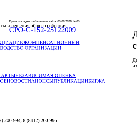
Время последнего обновления сайта: 09.08.2026 14:09
ты и решения общего собрания
СРО-С-152-25122009
СОЦИАЦИЮ
КОМПЕНСАЦИОННЫЙ
ВОДСТВО ОРГАНИЗАЦИИ
Да
из
ТАКТЫ
НЕЗАВИСИМАЯ ОЦЕНКА
НОЕ
НОВОСТИ
АНОНСЫ
ПУБЛИКАЦИИ
БИРЖА
2) 200-994, 8 (8412) 200-996