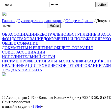
Главная
/
Руководство организации
/
Общее собрание
/ Докумен
ОБ АССОЦИАЦИИ
РЕЕСТР ЧЛЕНОВ
ВСТУПЛЕНИЕ В АС
ФОНД
СТРАХОВАНИЕ
ДОКУМЕНТЫ И ПОЛОЖЕНИЯ
РУКО
ОБЩЕЕ СОБРАНИЕ
ДОКУМЕНТЫ И РЕШЕНИЯ ОБЩЕГО СОБРАНИЯ
СОВЕТ АССОЦИАЦИИ
ИСПОЛНИТЕЛЬНЫЙ ОРГАН
НРС
РМЦ ПРОФЕССИОНАЛЬНЫХ КВАЛИФИКАЦИЙ
КОН
КВАЛИФИКАЦИИ
ТЕХНИЧЕСКОЕ РЕГУЛИРОВАНИЕ
РАЗ
ТРУДА
КАРТА САЙТА
© Ассоциация СРО «Большая Волга»
+7 (903) 960-13-50, 8 (841
Сайт разработан
в дизайн-студии «
I-Net
»