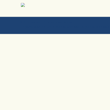
© Ассоциация СРО «Большая Волга»
+7 (903) 960-13-50, 8 (8412) 200-994, 8 (8412) 200-996