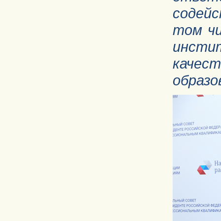
содей
том чи
инсти
качест
образо