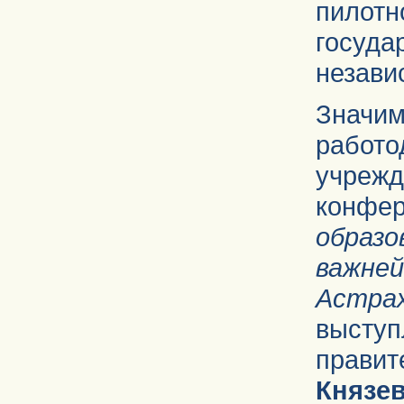
пило
госуд
незави
Знач
рабо
учреж
конфе
образ
важн
Астра
выступ
прави
Князе