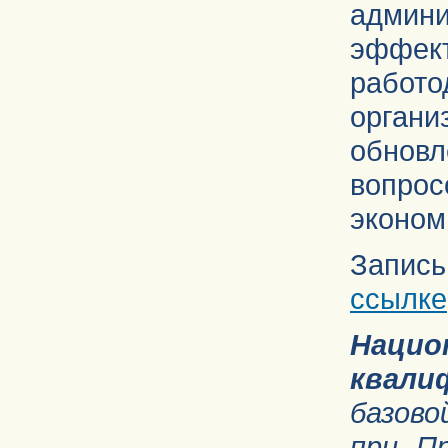
адми
эффе
рабо
органи
обнов
вопрос
эконом
Запис
ссылке
Наци
квал
базово
при П