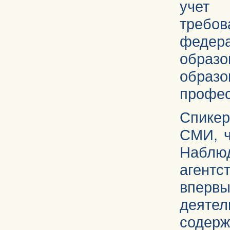
учет
требо
феде
образ
образ
профес
Спике
СМИ, ч
Наблю
агент
вперв
деятел
соде