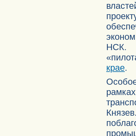
власте
проек
обесп
эконом
НСК. 
«пило
крае
.
Особо
рамк
трансп
Князев
побл
промы