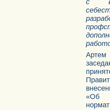
с во
себес
раз
профс
допол
работо
Артем 
засед
прин
Прави
внесе
«Об 
норма