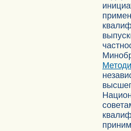
инициа
прим
квалиф
выпуск
частн
Мино
Методи
незави
высше
Нацио
сове
квали
прини