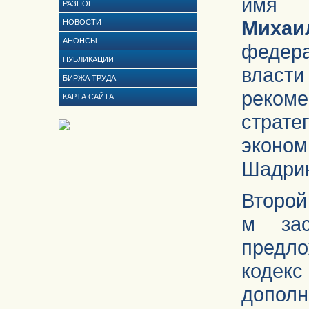
имя П
РАЗНОЕ
Михаи
НОВОСТИ
АНОНСЫ
федер
ПУБЛИКАЦИИ
власт
БИРЖА ТРУДА
реком
КАРТА САЙТА
страт
эконо
Шадри
Второй
м зас
предл
кодек
допо