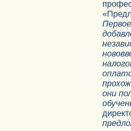
проф
«Пред
Перво
добавл
незави
нововв
налого
опла
прохож
они по
обучен
директ
предло