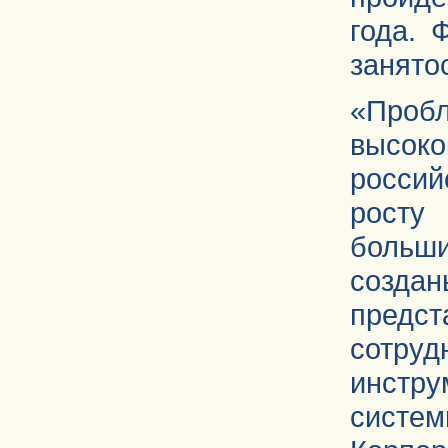
года. 
занято
«Пр
высо
россий
рост
больш
созда
предст
сотру
инстру
систем