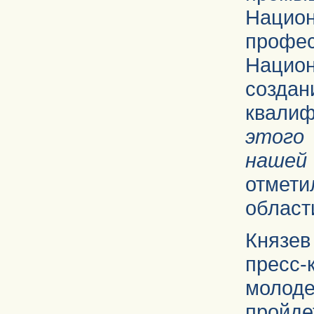
Национ
проф
Нацио
создан
квали
этого
нашей
отмет
област
Князев
пресс
молод
пройде