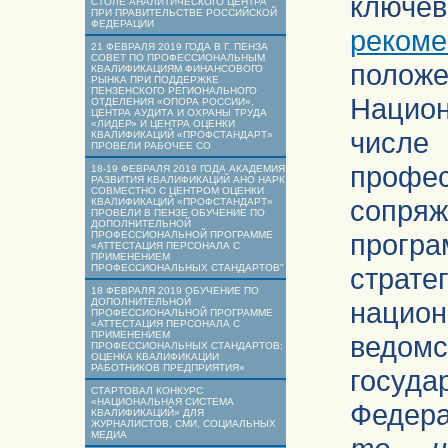
ключев
СТОЛЕ АНАЛИТИЧЕСКОГО ЦЕНТРА
ПРИ ПРАВИТЕЛЬСТВЕ РОССИЙСКОЙ
ФЕДЕРАЦИИ
рекоме
21 ФЕВРАЛЯ 2019 ГОДА В Г. ПЕНЗА
СОВЕТ ПО ПРОФЕССИОНАЛЬНЫМ
поло
КВАЛИФИКАЦИЯМ ФИНАНСОВОГО
РЫНКА ПРИ ПОДДЕРЖКЕ
ПЕНЗЕНСКОГО РЕГИОНАЛЬНОГО
Национ
ОТДЕЛЕНИЯ «ОПОРА РОССИИ»,
ЦЕНТРА АУДИТА И ОХРАНЫ ТРУДА
«ЛИДЕР» И ЦЕНТРА ОЦЕНКИ
числ
КВАЛИФИКАЦИЙ «ПРОФСТАНДАРТ»
ПРОВЕЛИ РАБОЧЕЕ СО
проф
18-19 ФЕВРАЛЯ 2019 ГОДА АКАДЕМИЯ
РАЗВИТИЯ КВАЛИФИКАЦИЙ АНО НАРК
СОВМЕСТНО С ЦЕНТРОМ ОЦЕНКИ
сопря
КВАЛИФИКАЦИЙ «ПРОФСТАНДАРТ»
ПРОВЕЛИ В ПЕНЗЕ ОБУЧЕНИЕ ПО
ДОПОЛНИТЕЛЬНОЙ
прог
ПРОФЕССИОНАЛЬНОЙ ПРОГРАММЕ
«АТТЕСТАЦИЯ ПЕРСОНАЛА С
ПРИМЕНЕНИЕМ
ПРОФЕССИОНАЛЬНЫХ СТАНДАРТОВ"
стра
18 ФЕВРАЛЯ 2019 ОБУЧЕНИЕ ПО
ДОПОЛНИТЕЛЬНОЙ
наци
ПРОФЕССИОНАЛЬНОЙ ПРОГРАММЕ
«АТТЕСТАЦИЯ ПЕРСОНАЛА С
ПРИМЕНЕНИЕМ
ведо
ПРОФЕССИОНАЛЬНЫХ СТАНДАРТОВ:
ОЦЕНКА КВАЛИФИКАЦИИ
РАБОТНИКОВ ПРЕДПРИЯТИЯ»
госуд
СТАРТОВАЛ КОНКУРС
«НАЦИОНАЛЬНАЯ СИСТЕМА
Федера
КВАЛИФИКАЦИЙ» ДЛЯ
ЖУРНАЛИСТОВ, СМИ, СОЦИАЛЬНЫХ
МЕДИА