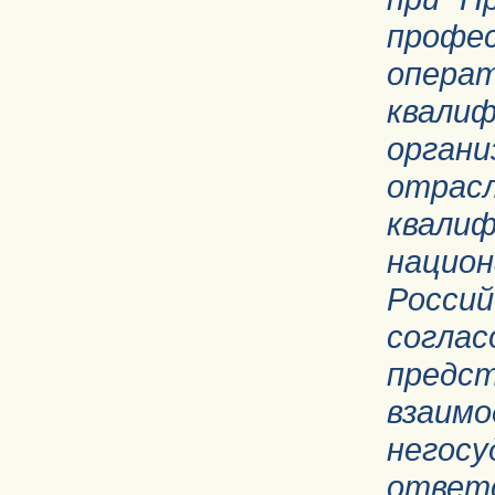
проф
опера
квал
орган
отрас
квали
нацио
Росс
согла
предс
взаим
него
ответс