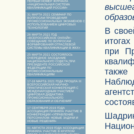
ПЕРВЫЙ НОМЕР ЖУРНАЛА
высше
«НАЦИОНАЛЬНАЯ СИСТЕМА
КВАЛИФИКАЦИЙ РОССИИ»
образо
31 МАРТА 2021 СЕМИНАР ПО
ВОПРОСАМ ПРОВЕДЕНИЯ
ПРОФЕССИОНАЛЬНЫХ ЭКЗАМЕНОВ С
ИСПОЛЬЗОВАНИЕМ ЦИФРОВЫХ
В свое
ТЕХНОЛОГИЙ
26 МАРТА 2021 ГОД
итогах
«ВСЕРОССИЙСКОЕ ОНЛАЙН -
СОВЕЩАНИЕ ПО ВОПРОСАМ
ФОРМИРОВАНИЯ ОТРАСЛЕВОЙ
СИСТЕМЫ КВАЛИФИКАЦИИ В ЖКХ»
при П
25 МАРТА 2021 СОСТОЯЛОСЬ
ОЧЕРЕДНОЕ ЗАСЕДАНИЕ
квали
НАЦИОНАЛЬНОГО СОВЕТА ПРИ
ПРЕЗИДЕНТЕ РОССИЙСКОЙ
ФЕДЕРАЦИИ ПО
также
ПРОФЕССИОНАЛЬНЫМ
КВАЛИФИКАЦИЯМ
Наблюд
17-18 МАРТА 2021 ГОДА ПРОШЛА III
ВСЕРОССИЙСКАЯ НАУЧНО-
ПРАКТИЧЕСКАЯ КОНФЕРЕНЦИЯ С
агент
МЕЖДУНАРОДНЫМ УЧАСТИЕМ
ЦИФРОВАЯ ДИДАКТИКА
ПРОФЕСИОНААЛЬНОГО
состоя
ОБРАЗОВАНИЯ И ОБУЧЕНИЯ"
17 СЕНТЯБРЯ 2019 ГОДА
АССОЦИАЦИЯ ПРИНЯЛА УЧАСТИЕ В
Шадр
КОНФЕРЕНЦИИ «УПРАВЛЕНИЕ
ПЕРСОНАЛОМ: НОВЫЕ ЗАДАЧИ И
НОВЫЕ РЕШЕНИЯ»
Нацио
01 АВГУСТА 2019 ГОДА АССОЦИАЦИЯ
ПРИНЯЛА УЧАСТИЕ В КРУГЛОМ