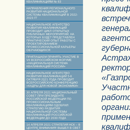
КВАЛИФИКАЦИЯМ № 63
квалиф
НАПРАВЛЕНИЯ РЕГИОНАЛЬНОГО
РАЗВИТИЯ НАЦИОНАЛЬНОЙ
СИСТЕМЫ КВАЛИФИКАЦИЙ В 2022-
встре
2023 ГГ
НАЦИОНАЛЬНОЕ АГЕНТСТВО
генер
РАЗВИТИЯ КВАЛИФИКАЦИЙ
ПРОВОДИТ ЦИКЛ ОТКРЫТЫХ
ПУБЛИЧНЫХ МЕРОПРИЯТИЙ, НА
аген
КОТОРЫХ БУДЕТ ПРЕДСТАВЛЕН
ПРАКТИЧЕСКИЙ ОПЫТ РАБОТЫ С
ПРОЕКТИРОВАНИЕМ
губер
ПРОФЕССИОНАЛЬНОЙ КАРЬЕРЫ
ОБУЧАЮЩИХСЯ
Астра
ПРИГЛАШАЕМ ПРИНЯТЬ УЧАСТИЕ В
VII ВСЕРОССИЙСКОМ ФОРУМЕ
«НАЦИОНАЛЬНАЯ СИСТЕМА
ректо
КВАЛИФИКАЦИЙ РОССИИ»
НАЦИОНАЛЬНОЕ АГЕНТСТВО
«Газ
РАЗВИТИЯ КВАЛИФИКАЦИЙ 5-6
ОКТЯБРЯ 2021 ГОДА ПРОВОДИТ
ВСЕРОССИЙСКУЮ КОНФЕРЕНЦИЮ
Участ
«КАДРЫ ДЛЯ НОВОЙ ЭКОНОМИКИ»
30 АПРЕЛЯ 2021 НАЦИОНАЛЬНЫЙ
рабо
СОВЕТ ПРИ ПРЕЗИДЕНТЕ
РОССИЙСКОЙ ФЕДЕРАЦИИ ПО
ПРОФЕССИОНАЛЬНЫМ
органи
КВАЛИФИКАЦИЯМ ОДОБРИЛ
СТРАТЕГИЮ РАЗВИТИЯ
НАЦИОНАЛЬНОЙ СИСТЕМЫ
прим
КВАЛИФИКАЦИЙ РОССИЙСКОЙ
ФЕДЕРАЦИИ ДО 2030 ГОДА
квалиф
14 АПРЕЛЯ 2021 СТРАТЕГИЯ НСК – В
ЦЕНТРЕ ВНИМАНИЯ! ВЫШЕЛ В СВЕТ