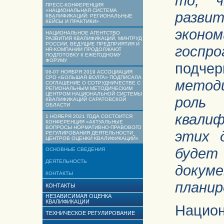
то, ч
ПРЕСС-КОНФЕРЕНЦИЯ
«НАЦИОНАЛЬНАЯ СИСТЕМА
разви
КВАЛИФИКАЦИЙ: РЕГИОНАЛЬНЫЕ
КЕЙСЫ И ПРАКТИКИ»
экон
НАЦИОНАЛЬНОЕ АГЕНТСТВО
РАЗВИТИЯ КВАЛИФИКАЦИЙ, МИНТРУД
РОССИИ, ВЕДУЩИЕ ПРЕДПРИЯТИЯ И
госпр
HR-КОМПАНИИ ПРОДОЛЖАЮТ
ПОДГОТОВКУ К ЕЖЕГОДНОМУ
ФОРУМУ
подчер
06-07 НОЯБРЯ 2019 АССОЦИАЦИЯ
СРО «БОЛЬШАЯ ВОЛГА» ПОДПИСАЛА
методи
СОГЛАШЕНИЕ О СОТРУДНИЧЕСТВЕ С
РЕГИОНАЛЬНЫМ МЕТОДИЧЕСКИМ
ЦЕНТРОМ НАЦИОНАЛЬНОЙ СИСТЕМЫ
роль
КВАЛИФИКАЦИЙ САРАТОВСКОЙ
ОБЛАСТИ
квалиф
1 НОЯБРЯ 2021 ГОДА СОСТОИТСЯ
КОНФЕРЕНЦИЯ «АКТУАЛЬНЫЕ
ВОПРОСЫ НОРМАТИВНО-ПРАВОВОГО
этих 
РЕГУЛИРОВАНИЯ ДЕЯТЕЛЬНОСТИ
ЦЕНТРОВ ОЦЕНКИ КВАЛИФИКАЦИЙ»
будет
ОСНОВНЫЕ СВЕДЕНИЯ
ДЕЯТЕЛЬНОСТЬ
доку
КОНТАКТЫ
планир
КОНТАКТЫ
НЕЗАВИСИМАЯ ОЦЕНКА
КВАЛИФИКАЦИИ
Национ
ТЕХНИЧЕСКОЕ РЕГУЛИРОВАНИЕ