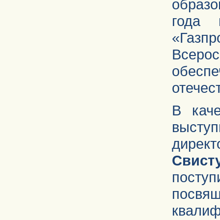
образо
года 
«Газ
Всеро
обес
отечес
В каче
выступ
дирек
Свист
пост
посвя
квал