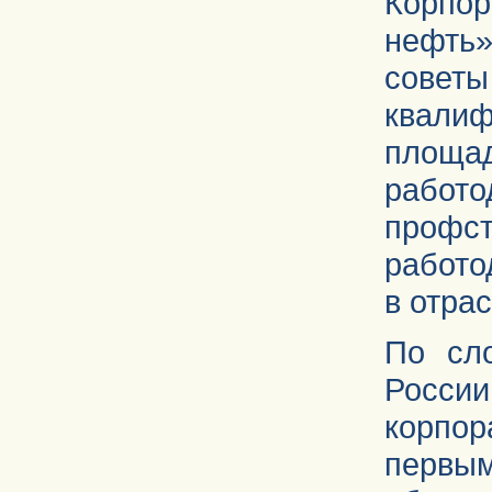
Корпор
нефт
сове
квал
площ
работо
профст
работо
в отрас
По сл
Росс
корпор
перв